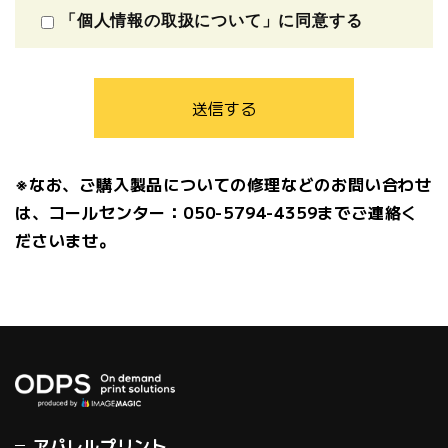
「個人情報の取扱について」に同意する
管理者職名：個人情報保護管理者
所属部署：株式会社イメージ・マジック 管理本部
連絡先：〒112-0002 東京都文京区小石川1－3－11 ラ
イジングプラザ後楽園6F
Mail：privacy@imagemagic.co.jp
3. 個人情報の利用目的
お問合せ対応（本人の連絡を含む）のため
※なお、ご購入製品についての修理などのお問い合わせ
当社が取り扱う事業全般のご案内のため
は、コールセンター：050-5794-4359までご連絡く
ださいませ。
4. 個人情報の開示等の請求
ご本人様は、当社に対して、本件に関する個人情報の開
示等に関して、下記の当社問合せ窓口に申し出ることが
できます。
その際、当社はお客様ご本人を確認させていただいたう
えで、合理的な期間内に対応いたします。
【お問合せ窓口】
株式会社イメージ・マジック 個人情報問合せ窓口
アパレルプリント