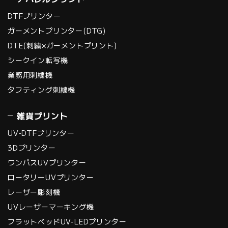
〒112-0002 東京都文京区小石川1－3－11 ライジング
プラザ後楽園6F
DTFプリンター
Mail：privacy@imagemagic.co.jp
ガーメントプリンター(DTG)
※ 土曜日・日曜日、祝日、年末年始、ゴールデンウィー
DTE(刺繍×ガーメントプリント)
ク期間は翌営業日以降の対応とさせていただきます。
シークイン転写機
5. 個人情報を提供されることの任意性について
業務用刺繍機
ご本人様が、当社に個人情報を提供されるかどうかは任
タフティング刺繍機
意によるものです。
ただし、必要な項目をいただけない場合、適切な対応が
雑貨プリント
できない場合があります。
UV-DTFプリンター
3Dプリンター
ワンパスUVプリンター
ロータリーUVプリンター
レーザー彫刻機
UVレーザーマーキング機
フラットベッドUV-LEDプリンター