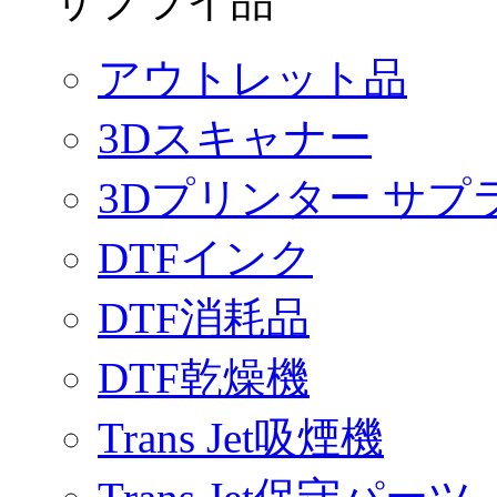
サプライ品
アウトレット品
3Dスキャナー
3Dプリンター サプ
DTFインク
DTF消耗品
DTF乾燥機
Trans Jet吸煙機