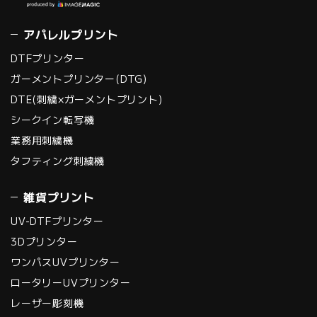
印刷の高速化を実現。
アパレルプリント
極限まで精度を高めた
高剛性ボディと
DTFプリンター
MUTOH独自のアルミ
ガーメントプリンター(DTG)
レール構造による高い
DTE(刺繍×ガーメントプリント)
インク着弾精度で、安
シークイン転写機
定した高画質印刷を可
業務用刺繍機
能にします。"
タフティング刺繍機
雑貨プリント
UV-DTFプリンター
3Dプリンター
ワンパスUVプリンター
ロータリーUVプリンター
レーザー彫刻機