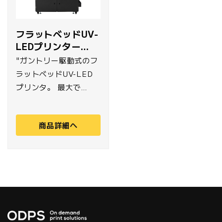
フラットベッドUV-
LEDプリンター
MUTOH
"ガントリー駆動式のフ
ラットベッドUV-LED
プリンタ。 最大で
1,420mm×700mm、
厚さ150mm、重量
商品詳細へ
50kg/㎡のメディアに
対応します。新開発の
４インチUV-LEDラン
プを2基搭載し、カラー
とホワイト・バーニッ
シュを独立させた千鳥
配列のデュアルプリン
トヘッドが、2レイヤー