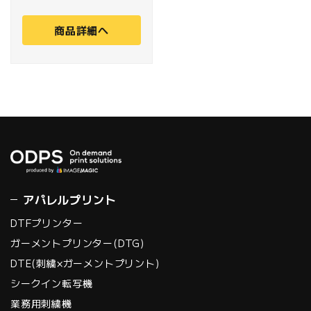
Sailner 3D社の産業用
商品詳細へ
フラッグシップモデル
機 J402Plusの3Dボデ
ィスキャナーです。ス
キャンは10秒で完了、
わずか9?uのスペース
に設置可能です。
アパレルプリント
DTFプリンター
ガーメントプリンター(DTG)
DTE(刺繍×ガーメントプリント)
シークイン転写機
業務用刺繍機