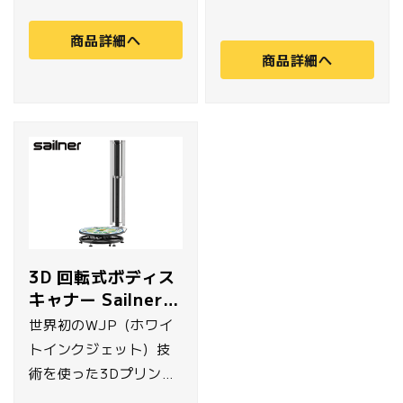
を独自に開発した
なく、自由な姿勢での
Sailner 3D社の産業用
商品詳細へ
スキャンができます。
商品詳細へ
フラッグシップモデル
独自の技術により、デ
機 J402Plusの3Dスキ
ータ修正を最小限に抑
ャンブースです。カメ
え、撮影後最短3分で
ラ120台搭載。約20個
3Dモデルを生成しま
画素のデータを高速で
す。カメラの位置・個
取得します。
数は自由に調整でき、
サイズや用途に応じた
カスタマイズもできま
す。また、フルカラー
3D 回転式ボディス
3Dプリンターと組み合
キャナー Sailner
わせることで、フィギ
3D
世界初のWJP（ホワイ
ュアの制作も行えま
トインクジェット）技
す。
術を使った3Dプリント
を独自に開発した