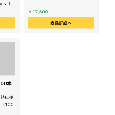
s Jet
ズ用幅
￥17,600
ム＜ウォ
商品詳細へ
プ＞で
00本
ス時に使
（100