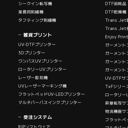
シークイン転写機
DTF消耗品
業務用刺繍機
DTF乾燥機
タフティング刺繍機
Trans Je
Trans J
雑貨プリント
Enjoy Pr
UV-DTFプリンター
ガーメント
3Dプリンター
ガーメント
ワンパスUVプリンター
ガーメント
ロータリーUVプリンター
ガーメント
レーザー彫刻機
UV-DTF
UVレーザーマーキング機
TxFシリ
フラットベッドUV-LEDプリンター
ロータリー
マルチパーパスインクプリンター
昇華転写サ
物流機器サ
受注システム
フラットベッ
RIPソフトウェア
マルチパー