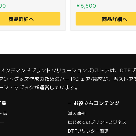
はご注文前にお問い合わせ
00
￥6,600
い。
商品詳細へ
商品詳細へ
S(オンデマンドプリントソリューションズ)ストアは、DT
マンドグッズ作成のためのハードウェア/部材が、当ストア
ージ・マジックが運営しています。
イ品
お役立ちコンテンツ
ト品
導入事例
ナー
はじめてのプリントビジネス
DTFプリンター関連