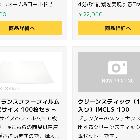
＜ウォーム&コールドピー
4分の1削減を実現するTran
プ＞です。プレス後に完全
DTTS-600/602シリー
00
￥22,000
待つことなくフィルムを剥
400mmのロールフィル
商品詳細へ
商品詳細へ
ことが可能なため生産性の
ーム&コールドピールタイ
向上が実現できます。
す。
 トランスファーフィルム
クリーンスティック（1
ビサイズ 100枚セット
入り）IMCLS-100
ビサイズのフィルム100枚
プリンターのメンテナン
す。※こちらの商品は在庫
用するクリーンスティック
がございますので、購入希
本セット）です。