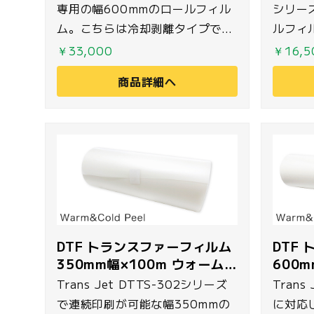
専用の幅600mmのロールフィル
シリー
ム。こちらは冷却剥離タイプで
ルフィ
す。
より、
￥33,000
￥16,5
ことな
商品詳細へ
が可能
り冷却
DTF トランスファーフィルム
DTF
350mm幅×100m ウォーム&
600
コールドピール
コール
Trans Jet DTTS-302シリーズ
Trans
で連続印刷が可能な幅350mmの
に対応