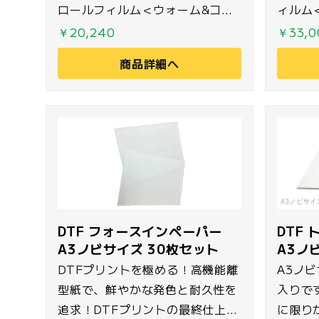
ロールフィルム＜ウォーム&コー
ィルム
ルドピールタイプ＞です。プレス
ルタイ
￥20,240
￥33,0
後に冷却を待つことなくフィルム
冷却を
商品詳細へ
を剥離することが可能なため生産
離する
性の大幅な向上が実現できます。
大幅な
DTF フォースインペーパー
DTF
A3ノビサイズ 30枚セット
A3ノ
DTFプリントを極める！高機能離
A3ノ
型紙で、鮮やかな発色と耐久性を
入りで
追求！DTFプリントの最終仕上げ
に限り