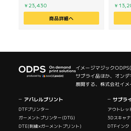
プレス時に使用する離型紙で、プ
望の方
￥23,430
￥13,2
リントの発色と耐久性をより向上
くださ
商品詳細へ
させるアイテムです。特製の離型
紙を使用することで、従来のDTF
特有の肌触りや定着性などを改善
しDTFプリントの新たな可能性を
広げます。
イメージマジックODP
サプライ品ほか、オンデ
展開する、株式会社イメ
アパレルプリント
サプラ
DTFプリンター
アウトレッ
ガーメントプリンター(DTG)
3Dスキャ
DTE(刺繍×ガーメントプリント)
DTFインク