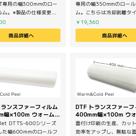
ズ専用の幅300mmのロー
専用の幅350mmのロー
ルム。※製品の仕様変更に
ム。こちらは冷却剥離タ
プレス後に完全冷却を待つ
す。
00
￥19,360
くフィルムを剥離すること
商品詳細へ
商品詳細へ
になりました。これまで通
剥離も可能です。
 トランスファーフィルム
DTF トランスファー
mm幅×100m ウォーム&
400mm幅×100m ウ
ドピール
コールドピール
 Jet DTTS-600シリーズ
面付け印刷の生産、カッ
した幅600mmのロールフ
効率をアップし、無駄な