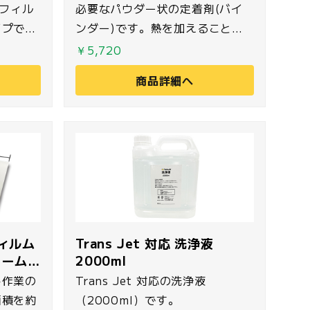
ルフィル
必要なパウダー状の定着剤(バイ
イプで
ンダー)です。熱を加えることで
パウダーが溶けて定着します。
￥5,720
商品詳細へ
フィルム
Trans Jet 対応 洗浄液
ォーム&
2000ml
ト作業の
Trans Jet 対応の洗浄液
面積を約
（2000ml）です。