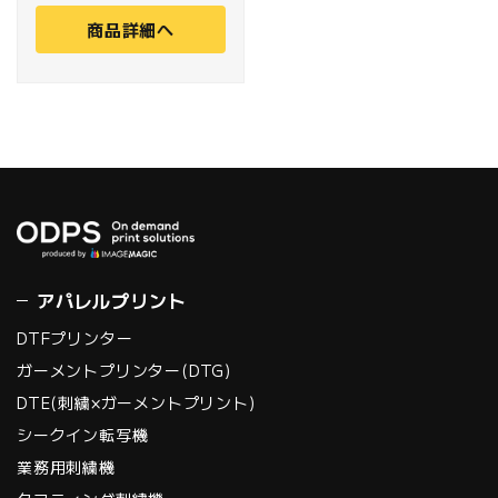
(※2)されることによ
商品詳細へ
り、高いコストパフォ
ーマンスを実現。ま
た、従来の昇華転写プ
レス機と比べ、価格が
非常に安価で、油圧式
のため、エアコンプレ
ッサー、エアタンク等
の機械も必要なく、給
油が年1回で済むため、
アパレルプリント
導入がしやすいのも特
徴です。
DTFプリンター
ガーメントプリンター(DTG)
DTE(刺繍×ガーメントプリント)
シークイン転写機
業務用刺繍機