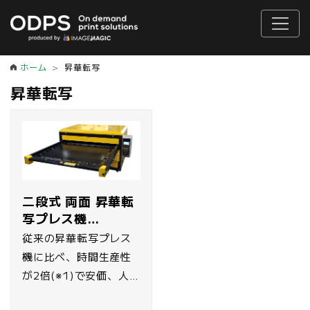
ホーム
昇華転写
昇華転写
二段式 両面 昇華転
写プレス機
「IMPRW-2400」
従来の昇華転写プレス
機に比べ、時間生産性
が2倍(※1)で安価、人工
程時間が47.7%削減