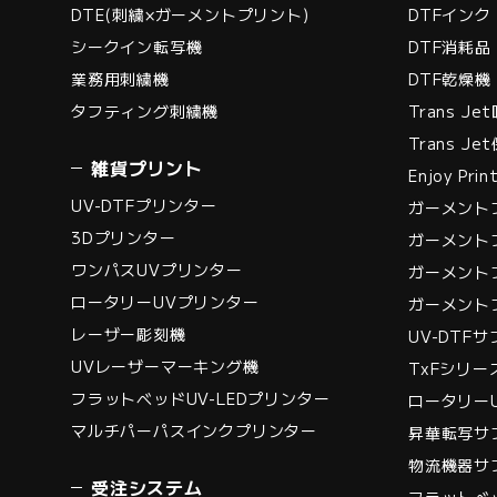
DTE(刺繍×ガーメントプリント)
DTFインク
シークイン転写機
DTF消耗品
業務用刺繍機
DTF乾燥機
タフティング刺繍機
Trans Je
Trans J
雑貨プリント
Enjoy Pr
UV-DTFプリンター
ガーメント
3Dプリンター
ガーメント
ワンパスUVプリンター
ガーメント
ロータリーUVプリンター
ガーメント
レーザー彫刻機
UV-DTF
UVレーザーマーキング機
TxFシリ
フラットベッドUV-LEDプリンター
ロータリー
マルチパーパスインクプリンター
昇華転写サ
物流機器サ
受注システム
フラットベッ