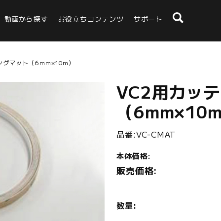
動画から探す
お役立ちコンテンツ
サポート
ングマット（6mm×10m）
VC2用カッ
（6mm×10
品番:VC-CMAT
本体価格:
販売価格:
数量: