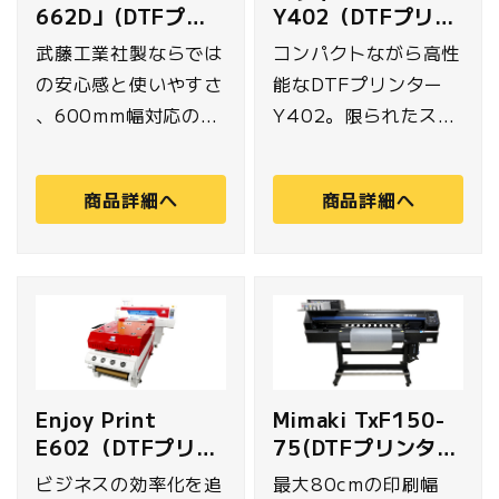
662D」(DTFプリ
Y402（DTFプリン
ンター)
ター）
武藤工業社製ならでは
コンパクトながら高性
の安心感と使いやすさ
能なDTFプリンター
、600mm幅対応のタ
Y402。限られたスペ
ッチパネル式DTFプリ
ースでも設置可能で小
ンターXPJ-662D。
規模事業者や個人ユー
商品詳細へ
商品詳細へ
わかりやすい日本語表
ザーに最適です。高画
示とタッチパネル操作
質プリントと使いやす
で、初心者も安心。
さを両立し、創造性を
最大限にします。
Enjoy Print
Mimaki TxF150-
E602（DTFプリン
75(DTFプリンタ
ター）
ー)
ビジネスの効率化を追
最大80cmの印刷幅