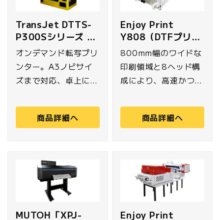
ッドを搭載し、精細な
トンやポリエステルな
ディテールを実現 。
ど、あらゆる色の生地
TransJet DTTS-
Enjoy Print
さらにG7認証の正確
へ鮮やかなプリントが
P300Sシリーズ プ
Y808（DTFプリン
な色再現性で、コット
可能です 。自動メン
リンター
ター）
オンデマンド転写プリ
800mm幅のワイドな
ンやポリエステルな
テナンス機能によりヘ
ンター。A3ノビサイ
印刷領域と8ヘッド構
ど、あらゆる色の生地
ッドの目詰まりを最小
ズまで対応、卓上に置
成により、高速かつ安
へ鮮やかなプリントが
限に抑え、安定した高
ける小型設計でありな
定した出力を実現する
可能です 。自動メン
品質な印刷を提供しま
がらDTFプリンタに量
DTFプリンター
テナンス機能によりヘ
す。
商品詳細へ
商品詳細へ
産機同等の印刷速度と
「Y808」。優れた操
ッドの目詰まりを最小
安定性が備わってお
作性でオペレーターの
限に抑え、安定した高
り、エントリーユーザ
負担を軽減し、日々の
品質な印刷を提供しま
ーにも使いやすいモデ
作業効率を高めます。
す。
ルになっています。
MUTOH「XPJ-
Enjoy Print