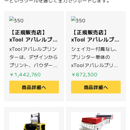
ーというツールを通じて全力でサポートします。
【正規販売店】
【正規販売店】
xTool アパレルプリ
xTool アパレルプリ
ンター DTF｜All-
ンター DTF｜スタ
xToolアパレルプリン
シェイカー付属なし、
in-1バンドル(シェ
ンドアロン
ターは、デザインから
プリンター単体の
イカー/空気清浄機
プリント、パウダーの
xToolアパレルプリン
付)
振りかけから加熱乾燥
ター<スタンドアロン
￥1,442,760
￥872,300
までをワンクリックで
>タイプです。業界最
商品詳細へ
商品詳細へ
自動化。専門スキル不
新のデュアルプリント
要で誰でも簡単にオリ
ヘッドを搭載し、精細
ジナルアパレルを製作
なディテールを実現
できます 。業界最新
。さらにG7認証の正
のデュアルプリントヘ
確な色再現性で、コッ