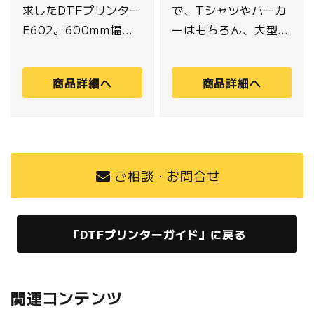
求したDTFプリンター
で、Tシャツやパーカ
E602。600mm幅の
ーはもちろん、大型の
高速印刷と高精度プリ
トートバッグやナイロ
ントで高品質な製品を
ン生地のウインドブレ
商品詳細へ
商品詳細へ
スピーディーに。安定
ーカー、ポリエステル
した生産性と優れた操
生地のナップサックま
作性でワークフローを
で、幅広いニーズに対
改善します。
応。 さらに、CMYK
および白の5色で構成
ご相談・お問合せ
されたDTF専用の熱転
写顔料インク
「PHT50」は、鮮明
「DTFプリンターガイド」に戻る
な色彩と高い発色を実
現。繊維の安全性に関
する国際規格
関連コンテンツ
「OEKO-TEX?（エ