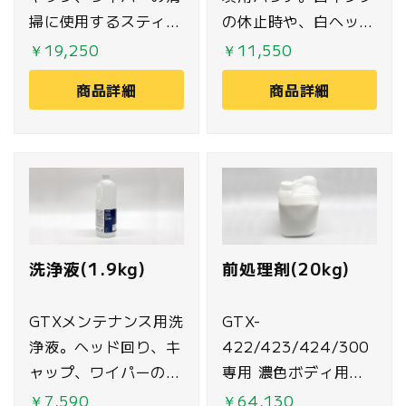
掃に使用するスティッ
の休止時や、白ヘッド
クです
洗浄時などに使用しま
￥19,250
￥11,550
す。
商品詳細
商品詳細
洗浄液(1.9kg)
前処理剤(20kg)
GTXメンテナンス用洗
GTX-
浄液。ヘッド回り、キ
422/423/424/300
ャップ、ワイパーの清
専用 濃色ボディ用前
掃メンテナンス時に使
処理剤。白インクを印
￥7,590
￥64,130