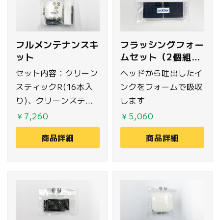
フルメンテナンスキ
フラッシングフォー
ット
ムセット（2個組
GTXpro専用)
セット内容：クリーン
ヘッドから吐出したイ
スティックR(16本入
ンクをフォームで吸収
り)、クリーンスティ
します
ックT(16本入り)、フ
￥7,260
￥5,060
ラッシングフォーム(2
商品詳細
商品詳細
個入り)、ファンフィ
ルタセット(4枚入
り)、ビニル手袋