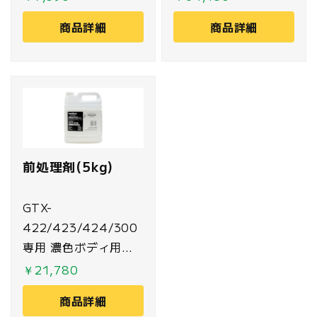
用します。
刷する際に、前工程と
商品詳細
商品詳細
して塗布する薬剤で
す。
前処理剤(5kg)
GTX-
422/423/424/300
専用 濃色ボディ用前
処理剤。白インクを印
￥21,780
刷する際に、前工程と
商品詳細
して塗布する薬剤で