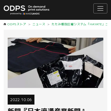
ODPSストア
ニュース
たたみ梱包圧縮システム「HAYATE」ニ
2022.10.06
新聞『日本流通産業新聞』