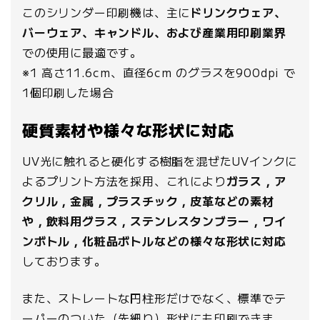
このシリンダー印刷機は、主に
ドリンクウェア、
バーウェア、キャンドル、および産業用印刷業界
での使用に最適です。
※1 高さ11.6cm、直径6cm のグラスを900dpi で
1個印刷した場合
硬質素材や様々な形状に対応
UV光に触れると硬化する樹脂を混ぜたUVインクに
よるプリント方法を採用、これにより
ガラス，ア
クリル，金属，プラスチック，皮革などの素材
や，飲料用グラス，ステンレスタンブラー，ワイ
ンボトル，化粧品ボトルなどの様々な形状に対応
しております。
また、ストレートな円柱形だけでなく、標準でテ
ーパーのついた（先細り）形状にも印刷できま