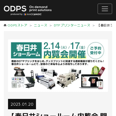
ODPSストア
ニュース
DTFプリンターニュース
【春日井ショ
2023.01.20
【春日井ショールーム内覧会 開