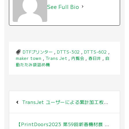
See Full Bio
DTFプリンター
,
DTTS-302
,
DTTS-602
,
maker town
,
Trans Jet
,
内覧会
,
春日井
,
自
動たたみ袋詰め機
TransJet ユーザーによる累計加工枚数50万枚突破(※1) DTF加工によるオンデマンド転写方式で新市場を創出
【PrintDoors2023 第59回新春機材展 出展中】愛知・2023年1月25日(水)～1月26日(木)