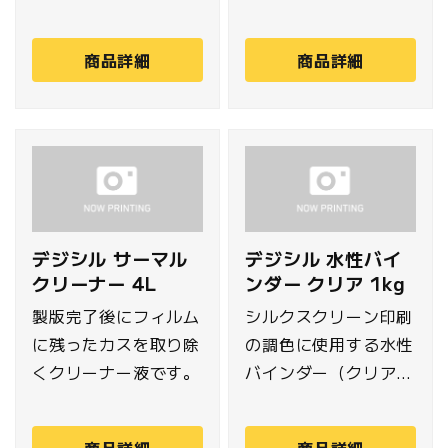
なデジタルスクリーン
のフィルムです。
製版機
（50枚入セット）Tシ
商品詳細
商品詳細
「GOCCOPRO
ャツなどの前面・背面
QS200」。パソコン
の大きなプリント範囲
のデータを直接製版す
の場合、カットの工数
ることで露光や乾燥工
不要で無駄なく使用で
程が不要なため、スピ
きます。
ーディーな製版が可能
でコスト削減に貢献し
デジシル サーマル
デジシル 水性バイ
ます。
クリーナー 4L
ンダー クリア 1kg
製版完了後にフィルム
シルクスクリーン印刷
に残ったカスを取り除
の調色に使用する水性
くクリーナー液です。
バインダー（クリア）
です。オンデマンド生
産でも使い切りやすい
商品詳細
商品詳細