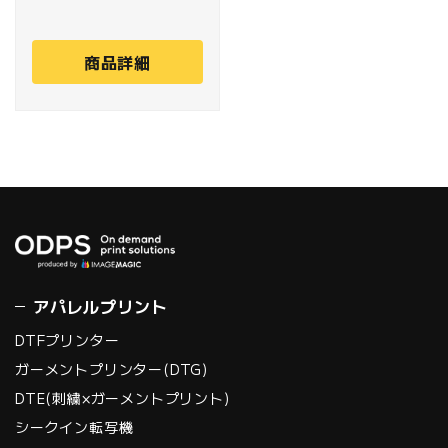
で
1,420mm×700mm
商品詳細
、厚さ150mm、重量
50kg/㎡のメディアに
対応します。新開発の
４インチUV-LEDラン
プを2基搭載し、カラ
ーとホワイト・バーニ
ッシュを独立させた千
鳥配列のデュアルプリ
ントヘッドが、2レイ
アパレルプリント
ヤー印刷の高速化を実
DTFプリンター
現。極限まで精度を高
ガーメントプリンター(DTG)
めた高剛性ボディと
DTE(刺繍×ガーメントプリント)
MUTOH独自のアルミ
シークイン転写機
レール構造による高い