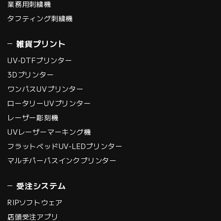
業務用刺繍機
インク着弾精度で、安
タフティング刺繍機
定した高画質印刷を可
能にします。"
雑貨プリント
UV-DTFプリンター
3Dプリンター
ワンパスUVプリンター
ロータリーUVプリンター
レーザー彫刻機
UVレーザーマーキング機
フラットベッドUV-LEDプリンター
マルチパーパスインクプリンター
受注システム
RIPソフトウェア
店頭受注アプリ