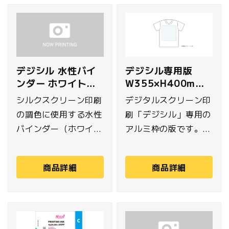
デジシル 水性バイ
デジシル専用版
ンダー ホワイト
W355×H400mm
5kg
(Tシャツ前面・背
シルクスクリーン印刷
デジタルスクリーン印
面用)
の調色に使用する水性
刷「デジシル」専用の
バインダー（ホワイ
アルミ枠の版です。紗
ト）です。オンデマン
張りをして、プリント
ドや小ロットの生産で
範囲以外に乳剤を塗り
商品詳細
商品詳細
も使い切りやすい5kg
露光したもので、プリ
入り。
ント範囲は別途専用フ
ィルムを貼り付け、製
版します。こちらは最
大W355×H400mm