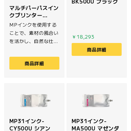
BK500U ブラック
ッグなどに使用可能で
マルチパーパスイン
す。
クプリンター
MUTOH
MPインクを使用する
ことで、素材の風合い
￥18,293
を活かし、自然な仕上
がりを実現。対候性・
商品詳細
耐摩耗性を備え、屋外
商品詳細
や長期間使用にも適し
ています。軟梱包メデ
ィアから板紙まで幅広
いメディアに対応し、
看板、ポスター、グラ
フィック制作など多用
途で活躍します。
MP31インク-
MP31インク-
CY500U シアン
MA500U マゼンダ