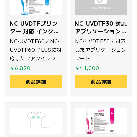
のプリント範囲に対応
しており、Tシャツな
NC-UVDTFプリン
NC-UVDTF30 対応
どの前面・背面に使用
ター 対応 インク
アプリケーションシ
可能です。
500ml シアン
ート
NC-UVDTF60／NC-
NC-UVDTF30に対応
31.5cm×100m
UVDTF60-PLUSに対
したアプリケーション
応したシアンインク
シート
500mlです。
31.5cm×100mで
￥6,820
￥11,000
す。
商品詳細
商品詳細