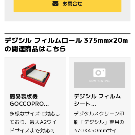
お問合せ
デジシル フィルムロール 375mm×20m
の関連商品はこちら
簡易製版機
デジシル フィルム
GOCCOPRO
シート
QS200
370×450mm 50
多様なサイズに対応し
デジタルスクリーン印
枚セット
ており、最大A2ワイ
刷「デジシル」専用の
ドサイズまで対応可能
370X450mmサイズ