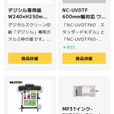
NC-UVDTF
デジシル専用版
600mm幅対応 ワ
W240×H250mm
イパー
(Tシャツ襟下用・
「NC-UVDTF60 ス
デジタルスクリーン印
トートバッグ用)
タンダードモデル」と
刷「デジシル」専用の
「NC-UVDTF60-
アルミ枠の版です。紗
PLUS 金銀フィルム
張りをして、プリント
￥935
対応モデル」に対応し
範囲以外に乳剤を塗り
商品詳細
商品詳細
たワイパーです。
露光したもので、プリ
※NC-UVDTF30
ント範囲は別途専用フ
30cm幅モデルには対
ィルムを貼り付け、製
応しておりませんので
版します。こちらは最
ご注意ください。
大W240×H250mm
のプリント範囲に対応
しており、Tシャツの
MP31インク-
背面リブ下やトートバ