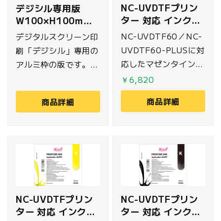
NC-UVDTFプリン
デジシル専用版
ター 対応 インク
W100×H100mm
500ml マゼンタ
(Tシャツ左右胸用)
NC-UVDTF60／NC-
デジタルスクリーン印
UVDTF60-PLUSに対
刷「デジシル」専用の
応したマゼンタインク
アルミ枠の版です。
500mlです。
紗張りをして、プリン
￥6,820
ト範囲以外に乳剤を塗
商品詳細
商品詳細
り露光したもので、プ
リント範囲は別途専用
フィルムを貼り付け、
製版します。こちらは
最大
W100×H100mmの
プリント範囲に対応し
NC-UVDTFプリン
NC-UVDTFプリン
ており、Tシャツなど
ター 対応 インク
ター 対応 インク
の左胸・右胸ワンポイ