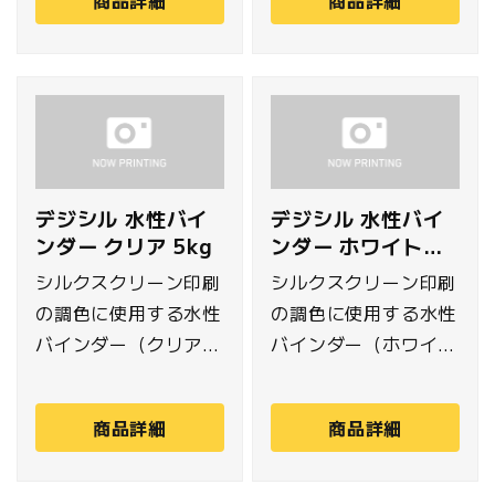
1kg入り。
デジシル 水性バイ
デジシル 水性バイ
ンダー クリア 5kg
ンダー ホワイト
1kg
シルクスクリーン印刷
シルクスクリーン印刷
の調色に使用する水性
の調色に使用する水性
バインダー（クリア）
バインダー（ホワイ
です。オンデマンドや
ト）です。オンデマン
小ロットの生産でも使
ド生産でも使い切りや
商品詳細
商品詳細
い切りやすい5kg入
すい1kg入り。
り。