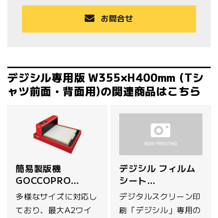
お問合せ
デジシル専用版 W355×H400mm (Tシ
ャツ前面・背面用)の関連商品はこちら
簡易製版機
デジシル フィルム
GOCCOPRO
シート
QS200
370×450mm 50
多様なサイズに対応し
デジタルスクリーン印
枚セット
ており、最大A2ワイ
刷「デジシル」専用の