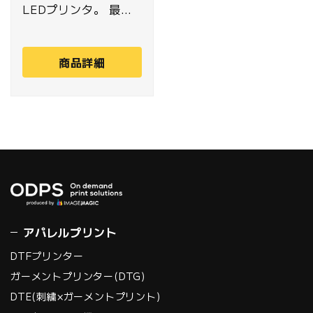
LEDプリンタ。 最大
で
1,420mm×700mm
商品詳細
、厚さ150mm、重量
50kg/㎡のメディアに
対応します。新開発の
４インチUV-LEDラン
プを2基搭載し、カラ
ーとホワイト・バーニ
ッシュを独立させた千
鳥配列のデュアルプリ
ントヘッドが、2レイ
アパレルプリント
ヤー印刷の高速化を実
DTFプリンター
現。極限まで精度を高
ガーメントプリンター(DTG)
めた高剛性ボディと
DTE(刺繍×ガーメントプリント)
MUTOH独自のアルミ