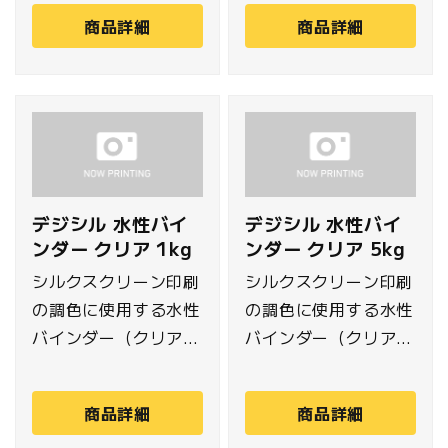
たサイズに自由にカッ
商品詳細
商品詳細
トして使用するので、
左右胸などのワンポイ
ントからトートバッグ
へのプリントまでさま
ざまな範囲に対応でき
ます。
デジシル 水性バイ
デジシル 水性バイ
ンダー クリア 1kg
ンダー クリア 5kg
シルクスクリーン印刷
シルクスクリーン印刷
の調色に使用する水性
の調色に使用する水性
バインダー（クリア）
バインダー（クリア）
です。オンデマンド生
です。オンデマンドや
産でも使い切りやすい
小ロットの生産でも使
商品詳細
商品詳細
1kg入り。
い切りやすい5kg入