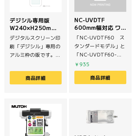
NC-UVDTF
デジシル専用版
600mm幅対応 ワ
W240×H250mm
イパー
(Tシャツ襟下用・
「NC-UVDTF60 ス
デジタルスクリーン印
トートバッグ用)
タンダードモデル」と
刷「デジシル」専用の
「NC-UVDTF60-
アルミ枠の版です。紗
PLUS 金銀フィルム
張りをして、プリント
￥935
対応モデル」に対応し
範囲以外に乳剤を塗り
商品詳細
商品詳細
たワイパーです。
露光したもので、プリ
※NC-UVDTF30
ント範囲は別途専用フ
30cm幅モデルには対
ィルムを貼り付け、製
応しておりませんので
版します。こちらは最
ご注意ください。
大W240×H250mm
のプリント範囲に対応
しており、Tシャツの