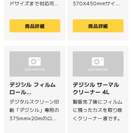
ドサイズまで対応可能
370X450mmサイズ
なデジタルスクリーン
のフィルムです。
製版機
（50枚入セット）Tシ
商品詳細
商品詳細
「GOCCOPRO
ャツなどの前面・背面
QS200」。パソコン
の大きなプリント範囲
のデータを直接製版す
の場合、カットの工数
ることで露光や乾燥工
不要で無駄なく使用で
程が不要なため、スピ
きます。
ーディーな製版が可能
でコスト削減に貢献し
デジシル フィルム
デジシル サーマル
ます。
ロール
クリーナー 4L
375mm×20m
デジタルスクリーン印
製版完了後にフィルム
刷「デジシル」専用の
に残ったカスを取り除
375mm×20mのロー
くクリーナー液です。
ルフィルムです。適し