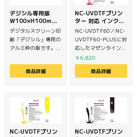
NC-UVDTFプリン
デジシル専用版
ター 対応 インク
W100×H100mm
500ml マゼンタ
(Tシャツ左右胸用)
NC-UVDTF60／NC-
デジタルスクリーン印
UVDTF60-PLUSに対
刷「デジシル」専用の
応したマゼンタインク
アルミ枠の版です。
500mlです。
紗張りをして、プリン
￥6,820
ト範囲以外に乳剤を塗
商品詳細
商品詳細
り露光したもので、プ
リント範囲は別途専用
フィルムを貼り付け、
製版します。こちらは
最大
W100×H100mmの
プリント範囲に対応し
NC-UVDTFプリン
NC-UVDTFプリン
ており、Tシャツなど