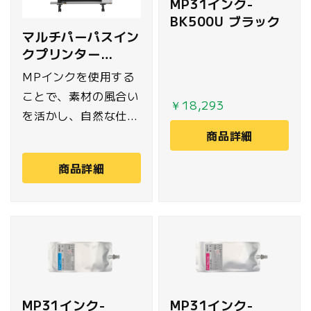
MP31インク-
背面リブ下やトートバ
BK500U ブラック
ッグなどに使用可能で
マルチパーパスイン
す。
クプリンター
MUTOH
MPインクを使用する
ことで、素材の風合い
￥18,293
を活かし、自然な仕上
がりを実現。対候性・
商品詳細
耐摩耗性を備え、屋外
商品詳細
や長期間使用にも適し
ています。軟梱包メデ
ィアから板紙まで幅広
いメディアに対応し、
看板、ポスター、グラ
フィック制作など多用
途で活躍します。
MP31インク-
MP31インク-