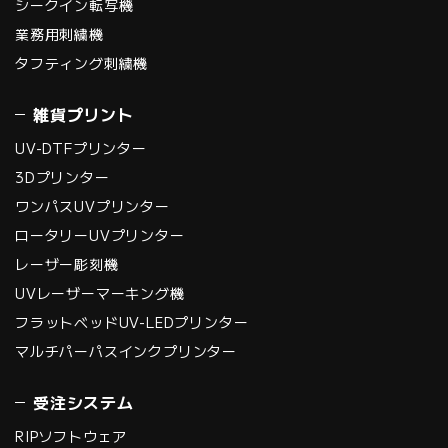
シークイン転写機
レール構造による高い
業務用刺繍機
インク着弾精度で、安
タフティング刺繍機
定した高画質印刷を可
能にします。"
雑貨プリント
UV-DTFプリンター
3Dプリンター
ワンパスUVプリンター
ロータリーUVプリンター
レーザー彫刻機
UVレーザーマーキング機
フラットベッドUV-LEDプリンター
マルチパーパスインクプリンター
受注システム
RIPソフトウェア