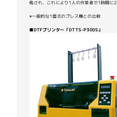
化
され、これにより1人の作業者で1時間に
※一般的な1面式のプレス機との比較
■DTFプリンター「DTTS-P300S」