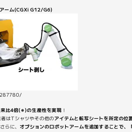
ム(CGXi G12/G6)
0287780/
来比4倍(※)の生産性を実現
！
作業者はTシャツやその他の
アイテムと転写シートを所定の位
。さらに、
オプションのロボットアームを追加することで、