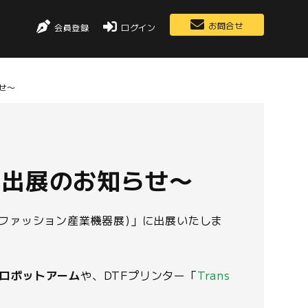
お問合せ
会員登録
ログイン
せ〜
会出展のお知らせ〜
 (東京ファッション産業機器展)」に出展いたしま
ロボットアーム
や、DTFプリンター「
Trans