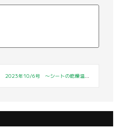
Trans Jetメールマガジン 2023年10/6号 〜シートの乾燥温度について(改定版)〜