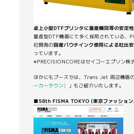
卓上小型DTFプリンタに量産機同等の安定
量産型DTF機器にて多く採用されている、PR
社開発の
国産パウチインク使用による吐出
っています。
※PRECISIONCOREはセイコーエプソン
ほかにもブースでは、Trans Jet 周
ーカータウン）
」もご紹介いたします。
■58th FISMA TOKYO (東京ファッシ