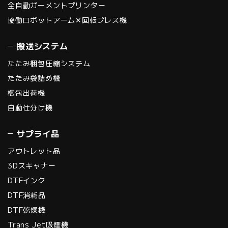
全自動ガーメントプリンター
協働ロボットアーム✕回転プレス機
搬送システム
たたみ梱包圧縮システム
たたみ袋詰め機
梱包出荷機
自動仕分け機
サプライ品
アウトレット品
3Dスキャナー
DTFインク
DTF消耗品
DTF乾燥機
Trans Jet吸煙機