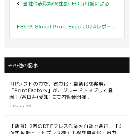
当社代表取締役社長CEO山川誠による講演動画＆内覧会開催のお知らせ｜2024年4月3日号
FESPA Global Print Expo 2024レポートVOL.2 / 内覧会のお知らせ
その他の記事
RIPソフトの力で、省力化・自動化を実現。
「PrintFactory」が、グレードアップして登
場！/春日井(愛知)にて内覧会開催…
2024.07.16
【動画】2回のDTFプレス作業を自動で進行。「6
面式 回転ヒートプレス機」工程を自動化・省力